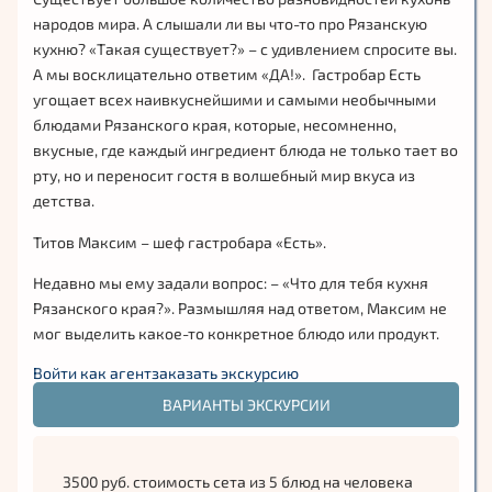
народов мира. А слышали ли вы что-то про Рязанскую
кухню? «Такая существует?» – с удивлением спросите вы.
А мы восклицательно ответим «ДА!». Гастробар Есть
угощает всех наивкуснейшими и самыми необычными
блюдами Рязанского края, которые, несомненно,
вкусные, где каждый ингредиент блюда не только тает во
рту, но и переносит гостя в волшебный мир вкуса из
детства.
Титов Максим – шеф гастробара «Есть».
Недавно мы ему задали вопрос: – «Что для тебя кухня
Рязанского края?». Размышляя над ответом, Максим не
мог выделить какое-то конкретное блюдо или продукт.
Войти как агент
заказать экскурсию
«В голове возникают только ассоциации со вкусами из
детства. Это то, чем кормили меня бабушка и мои
ВАРИАНТЫ ЭКСКУРСИИ
родители. Сразу вспоминается лето на даче, когда мы с
ребятами брали удочки и шли ловить карасей. Самый
вкусный огурец – тот, что только что сорван с грядки, а
3500 руб. стоимость сета из 5 блюд на человека