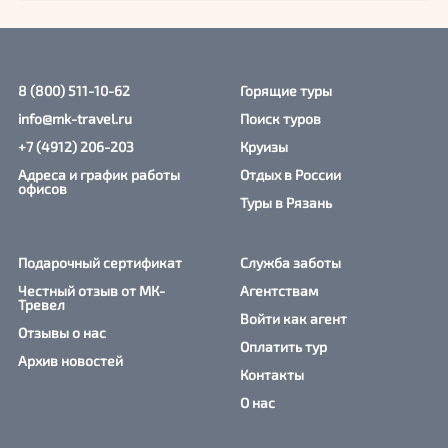
Хлеб со сливочным маслом, четверговой солью и
томатной водой
Карась со свежим огурцом, молодым редисом и копченой
сметаной
Печеная молодая капуста с уткой, вяленой сливой и
8 (800) 511-10-62
Горящие туры
муссом из картофеля
info@mk-travel.ru
Поиск туров
Томленые говяжьи щечки с тыквенным пюре
Вареники из репы с начинкой из мягкого творога с
+7 (4912) 206-203
Круизы
соусом из черной смородины и медовыми “сотами”
Адреса и график работы
Отдых в России
____________
офисов
Туры в Рязань
По запросу возможно соединить с обзорной экскурсией
по городу.
Подарочный сертификат
Служба заботы
Честный отзыв от МК-
Агентствам
Тревел
Войти как агент
Отзывы о нас
Оплатить тур
Архив новостей
Контакты
О нас