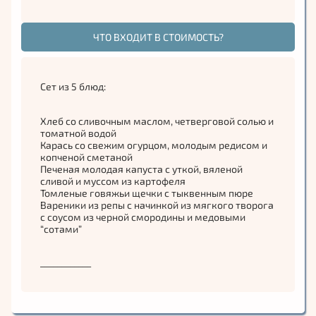
морковь непременно из соседнего огорода. В зимнее
время на столе всегда были маринады и соленья,
ЧТО ВХОДИТ В СТОИМОСТЬ?
заготовленные с лета», – ответил нам шеф.
Вас ждет не только незабываемый вкус, который вы
будете вспоминать еще очень долго, но и увлекательная
Сет из 5 блюд:
подача. Официанты с особенной радостью расскажут вам
об истории блюда, об ингредиентах и тонкостях вкуса.
Хлеб со сливочным маслом, четверговой солью и
томатной водой
А мы хотим поделиться с гостями Рязанского края
Карась со свежим огурцом, молодым редисом и
воспоминаниями о той еде, которая была в детстве у
копченой сметаной
Печеная молодая капуста с уткой, вяленой
шефа Максима. Блюда, конечно же, трансформировались
сливой и муссом из картофеля
и преобразились. Но Максим вложил в них свои знания и
Томленые говяжьи щечки с тыквенным пюре
умения, приобретённые за годы работы на кухне и
Вареники из репы с начинкой из мягкого творога
с соусом из черной смородины и медовыми
постарался сделать их достаточно простыми и
“сотами”
понятными для понимания.
Приглашаем вас попробовать блюда Рязанской кухни в
____________
гастробар Есть!
Сет из 5 блюд: