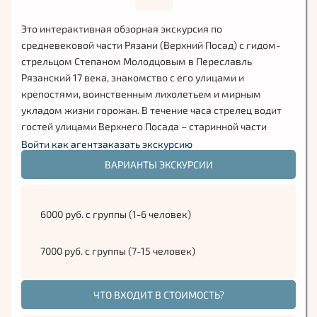
Это интерактивная обзорная экскурсия по
средневековой части Рязани (Верхний Посад) с гидом-
стрельцом Степаном Молодцовым в Переславль
Рязанский 17 века, знакомство с его улицами и
крепостями, воинственным лихолетьем и мирным
укладом жизни горожан. В течение часа стрелец водит
гостей улицами Верхнего Посада – старинной части
Рязани, заселенной стрельцами и другими служилыми
Войти как агент
заказать экскурсию
людьми, рассказывает об устройстве и истории города 17
ВАРИАНТЫ ЭКСКУРСИИ
века!
Степан Молодцов это реальный исторический персонаж,
6000 руб. с группы (1-6 человек)
имя которого было сознательно искажено. Родился
Степан в 1603 году в Выползовой слободе, что
располагалась чуть к северу от Рязанского Кремля. Он
7000 руб. с группы (7-15 человек)
был третьим сыном крестьянина-рыболова Емельяна
Молодцова. 15 годами от роду стал сиротой, семья
ЧТО ВХОДИТ В СТОИМОСТЬ?
погибла в черкасский приход. 4 года слонялся Степан
бобылем от двора к двору, пока в 1622 году он, крепкий и