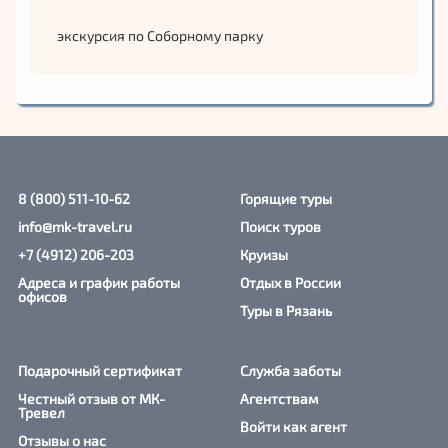
дородный малый, не приглянулся стрелецкому голове
экскурсия по Соборному парку
Дружине Бешенцеву, которому было поручено добрать
стрельцов в свой приказ.
Отличный интерактивный вариант знакомства с городом
перед посещением исторической святыни Рязанского
кремля.
8 (800) 511-10-62
Горящие туры
info@mk-travel.ru
Поиск туров
+7 (4912) 206-203
Круизы
Адреса и график работы
Отдых в России
офисов
Туры в Рязань
Подарочный сертификат
Служба заботы
Честный отзыв от МК-
Агентствам
Тревел
Войти как агент
Отзывы о нас